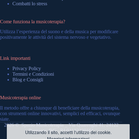
Combatti lo stress
Come funziona la musicoterapia?
Utilizza l’esperienza del suono e della musica per modificare
positivamente le attività del sistema nervoso e vegetativo.
Link importanti
Privacy Policy
Termini e Condizioni
Blog e Consigli
Musicoterapia online
Il metodo offre a chiunque di beneficiare della musicoterapia,
con strumenti online innovativi, semplici ed efficaci, ovunque
siate.
2026 © Spazio Musicoterapia _ Via Quarenghi 41, 24122
Bergamo, BG - P.I.04132320161
Utilizzando il sito, accetti l'utilizzo dei cookie.
Maggiori informazioni