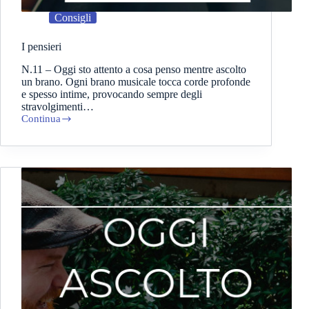
Consigli
I pensieri
N.11 – Oggi sto attento a cosa penso mentre ascolto
un brano. Ogni brano musicale tocca corde profonde
e spesso intime, provocando sempre degli
stravolgimenti…
Continua
I
pensieri