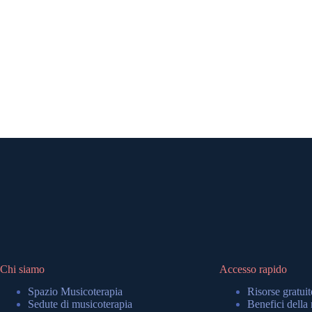
Contattaci tramit
Chi siamo
Accesso rapido
Spazio Musicoterapia
Risorse gratuit
Sedute di musicoterapia
Benefici della