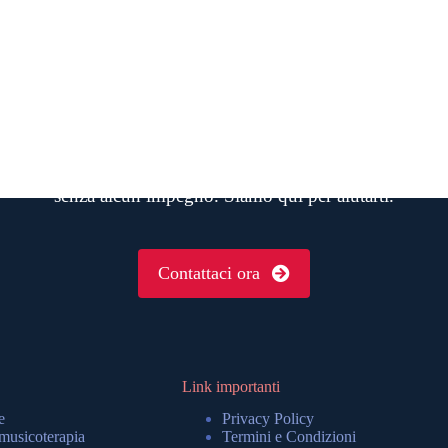
Hai bisogno d’aiuto?
e telefono o scrivici le tue domande e ti risponderemo in 
senza alcun impegno. Siamo qui per aiutarti.
Contattaci ora
Link importanti
e
Privacy Policy
 musicoterapia
Termini e Condizioni