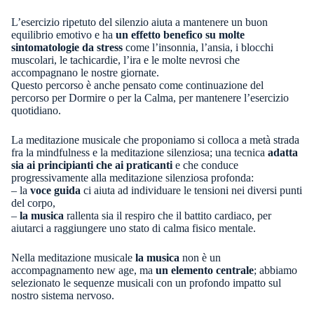
L’esercizio ripetuto del silenzio aiuta a mantenere un buon
equilibrio emotivo e ha
un effetto benefico su molte
sintomatologie da stress
come l’insonnia, l’ansia, i blocchi
muscolari, le tachicardie, l’ira e le molte nevrosi che
accompagnano le nostre giornate.
Questo percorso è anche pensato come continuazione del
percorso per Dormire o per la Calma, per mantenere l’esercizio
quotidiano.
La meditazione musicale che proponiamo si colloca a metà strada
fra la mindfulness e la meditazione silenziosa; una tecnica
adatta
sia ai principianti che ai praticanti
e che conduce
progressivamente alla meditazione silenziosa profonda:
– la
voce guida
ci aiuta ad individuare le tensioni nei diversi punti
del corpo,
–
la musica
rallenta sia il respiro che il battito cardiaco, per
aiutarci a raggiungere uno stato di calma fisico mentale.
Nella meditazione musicale
la musica
non è un
accompagnamento new age, ma
un elemento centrale
; abbiamo
selezionato le sequenze musicali con un profondo impatto sul
nostro sistema nervoso.