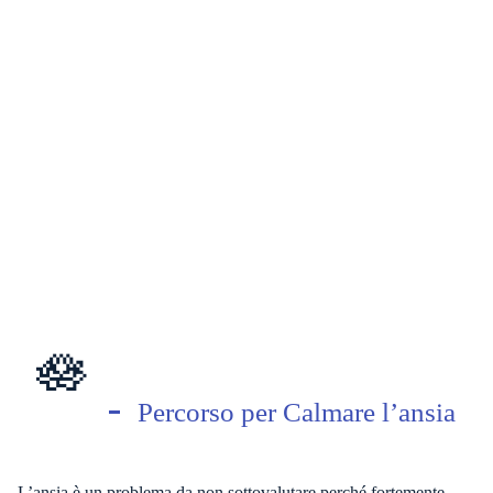
🪷
Percorso per Calmare l’ansia
L’ansia è un problema da non sottovalutare perché fortemente