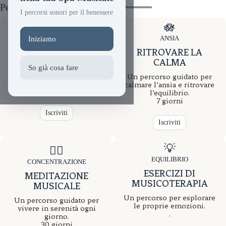
Percorsi guidati online
I percorsi sonori per il benessere
🪷
😴
ANSIA
Iniziamo
SONNO
RITROVARE LA
DORMIRE MEGLIO
CALMA
Un percorso guidato per
So già cosa fare
migliorare la qualità del
Un percorso guidato per
sonno.
calmare l’ansia e ritrovare
7 giorni
l’equilibrio.
7 giorni
Iscriviti
Iscriviti
💡
🧘‍♀️
EQUILIBRIO
CONCENTRAZIONE
ESERCIZI DI
MEDITAZIONE
MUSICOTERAPIA
MUSICALE
Un percorso per esplorare
Un percorso guidato per
le proprie emozioni.
vivere in serenità ogni
.
giorno.
30 giorni