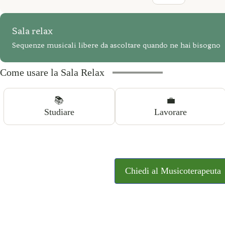
Sala relax
Sequenze musicali libere da ascoltare quando ne hai bisogno
Come usare la Sala Relax
📚
💼
Studiare
Lavorare
Chiedi al Musicoterapeuta