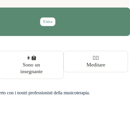
Entra
👩‍🏫
🧘‍♀️
Sono un
Meditare
insegnante
 con i nostri professionisti della musicoterapia.