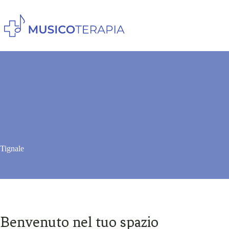
Salta
al
contenuto
Tignale
Benvenuto nel tuo spazio