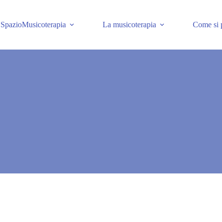
SpazioMusicoterapia
La musicoterapia
Come si p