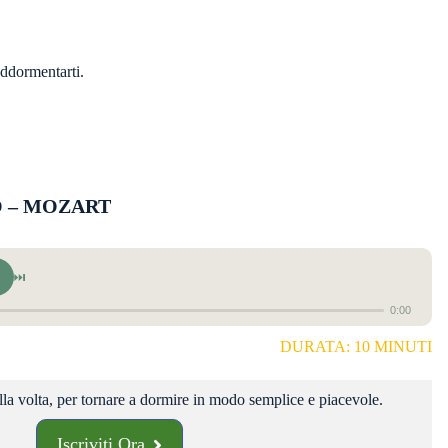
addormentarti.
 – MOZART
⏭
0:00
DURATA: 10 MINUTI
lla volta, per tornare a dormire in modo semplice e piacevole.
Iscriviti Ora