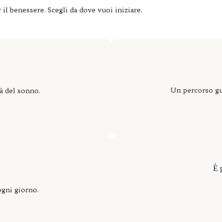
il benessere. Scegli da dove vuoi iniziare.
Un percorso gui
à del sonno.
È p
ogni giorno.