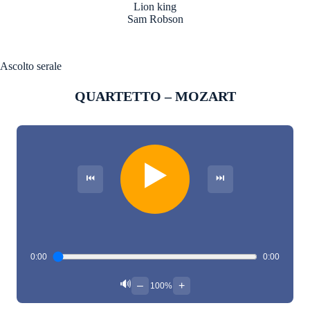
Lion king
Sam Robson
Ascolto serale
QUARTETTO – MOZART
▶️
⏮
⏭
0:00
0:00
🔊
–
+
100%