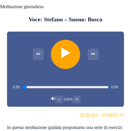
Meditazione giornaliera
Voce: Stefano – Suono: Bosco
▶️
⏮
⏭
0:00
0:00
🔊
–
+
100%
DURATA: 10 MINUTI
In questa meditazione guidata proponiamo una serie di esercizi