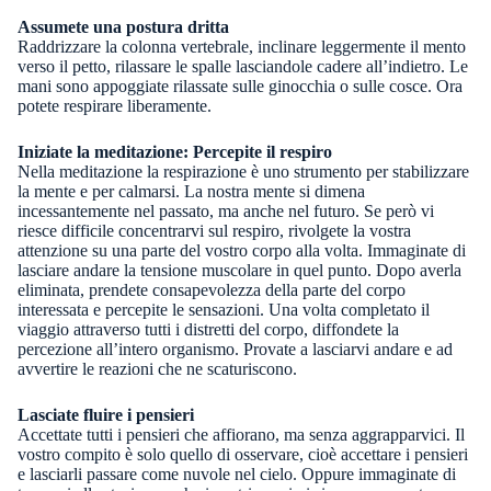
Assumete una postura dritta
Raddrizzare la colonna vertebrale, inclinare leggermente il mento
verso il petto, rilassare le spalle lasciandole cadere all’indietro. Le
mani sono appoggiate rilassate sulle ginocchia o sulle cosce. Ora
potete respirare liberamente.
Iniziate la meditazione: Percepite il respiro
Nella meditazione la respirazione è uno strumento per stabilizzare
la mente e per calmarsi. La nostra mente si dimena
incessantemente nel passato, ma anche nel futuro. Se però vi
riesce difficile concentrarvi sul respiro, rivolgete la vostra
attenzione su una parte del vostro corpo alla volta. Immaginate di
lasciare andare la tensione muscolare in quel punto. Dopo averla
eliminata, prendete consapevolezza della parte del corpo
interessata e percepite le sensazioni. Una volta completato il
viaggio attraverso tutti i distretti del corpo, diffondete la
percezione all’intero organismo. Provate a lasciarvi andare e ad
avvertire le reazioni che ne scaturiscono.
Lasciate fluire i pensieri
Accettate tutti i pensieri che affiorano, ma senza aggrapparvici. Il
vostro compito è solo quello di osservare, cioè accettare i pensieri
e lasciarli passare come nuvole nel cielo. Oppure immaginate di