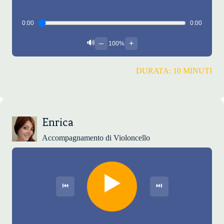
0:00
0:00
🔊
–
+
100%
DURATA: 10 MINUTI
Enrica
Accompagnamento di Violoncello
▶️
⏮
⏭