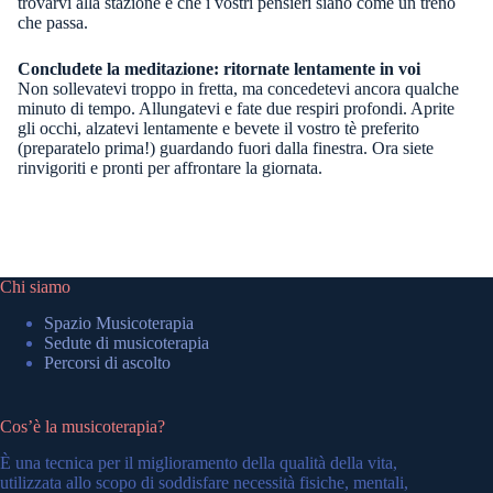
trovarvi alla stazione e che i vostri pensieri siano come un treno
che passa.
Concludete la meditazione: ritornate lentamente in voi
Non sollevatevi troppo in fretta, ma concedetevi ancora qualche
minuto di tempo. Allungatevi e fate due respiri profondi. Aprite
gli occhi, alzatevi lentamente e bevete il vostro tè preferito
(preparatelo prima!) guardando fuori dalla finestra. Ora siete
rinvigoriti e pronti per affrontare la giornata.
Chi siamo
Spazio Musicoterapia
Sedute di musicoterapia
Percorsi di ascolto
Cos’è la musicoterapia?
È una tecnica per il miglioramento della qualità della vita,
utilizzata allo scopo di soddisfare necessità fisiche, mentali,