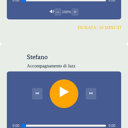
0:00
0:00
🔊
–
+
100%
DURATA: 10 MINUTI
Stefano
Accompagnamento di Jazz
▶️
⏮
⏭
0:00
0:00