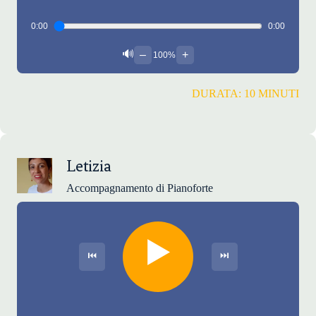
0:00
0:00
🔊
–
+
100%
DURATA: 10 MINUTI
Letizia
Accompagnamento di Pianoforte
▶️
⏮
⏭