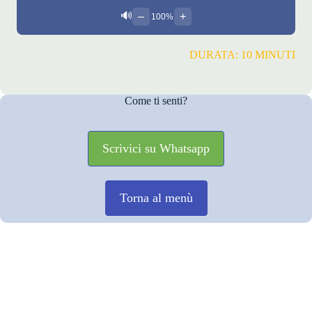
🔊
–
+
100%
DURATA: 10 MINUTI
Come ti senti?
Scrivici su Whatsapp
Torna al menù