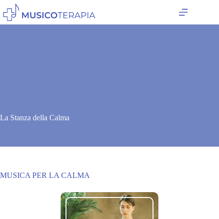
Salta
al
contenuto
La Stanza della Calma
MUSICA PER LA CALMA