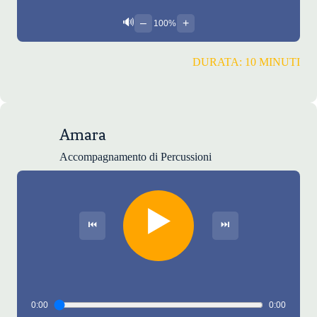
🔊
–
+
100%
DURATA: 10 MINUTI
Amara
Accompagnamento di Percussioni
▶️
⏮
⏭
0:00
0:00