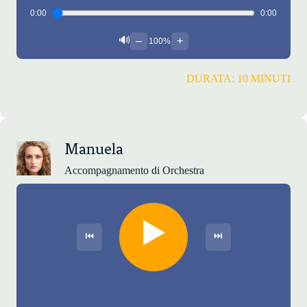
0:00
0:00
🔊
–
+
100%
DURATA: 10 MINUTI
Manuela
Accompagnamento di Orchestra
▶️
⏮
⏭