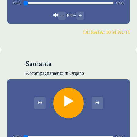
0:00
0:00
🔊
–
+
100%
DURATA: 10 MINUTI
Samanta
Accompagnamento di Organo
▶️
⏮
⏭