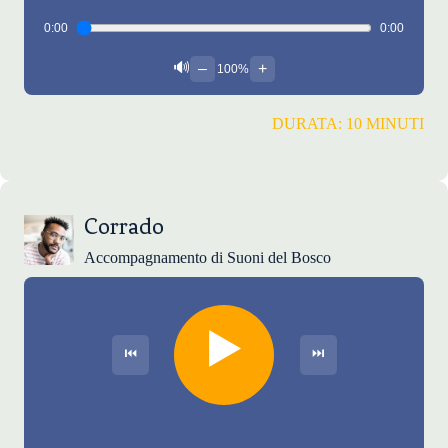
0:00
0:00
🔊
–
+
100%
DURATA: 10 MINUTI
Corrado
Accompagnamento di Suoni del Bosco
▶️
⏮
⏭