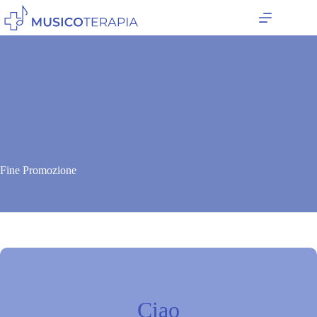
Salta
al
contenuto
Fine Promozione
Ciao